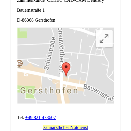
Zahnheilkunde CEREC CAD/CAM Dentistry
Bauernstraße 1
D-86368 Gersthofen
Tel.
+49 821 473607
zahnärztlicher Notdienst