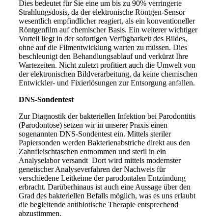
Dies bedeutet für Sie eine um bis zu 90% verringerte
Strahlungsdosis, da der elektronische Röntgen-Sensor
wesentlich empfindlicher reagiert, als ein konventioneller
Röntgenfilm auf chemischer Basis. Ein weiterer wichtiger
Vorteil liegt in der sofortigen Verfügbarkeit des Bildes,
ohne auf die Filmentwicklung warten zu müssen. Dies
beschleunigt den Behandlungsablauf und verkürzt Ihre
Wartezeiten. Nicht zuletzt profitiert auch die Umwelt von
der elektronischen Bildverarbeitung, da keine chemischen
Entwickler- und Fixierlösungen zur Entsorgung anfallen.
DNS-Sondentest
Zur Diagnostik der bakteriellen Infektion bei Parodontitis
(Parodontose) setzen wir in unserer Praxis einen
sogenannten DNS-Sondentest ein. Mittels steriler
Papiersonden werden Bakterienabstriche direkt aus den
Zahnfleischtaschen entnommen und steril in ein
Analyselabor versandt Dort wird mittels modernster
genetischer Analyseverfahren der Nachweis für
verschiedene Leitkeime der parodontalen Entzündung
erbracht. Darüberhinaus ist auch eine Aussage über den
Grad des bakteriellen Befalls möglich, was es uns erlaubt
die begleitende antibiotische Therapie entsprechend
abzustimmen.